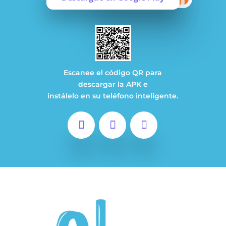
Escanee el código QR para
descargar la APK e
instálelo en su teléfono inteligente.